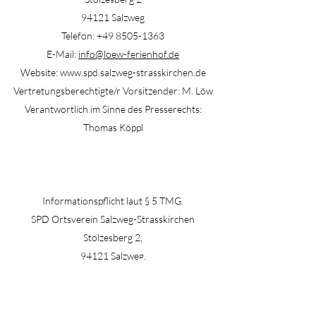
94121 Salzweg
Telefon:
+49 8505-1363
E-Mail:
info@loew-ferienhof.de
Website: www.spd.salzweg-strasskirchen.de
Vertretungsberechtigte/r Vorsitzender: M. Löw
Verantwortlich im Sinne des Presserechts:
Thomas Köppl
Informationspflicht laut § 5 TMG.
SPD Ortsverein Salzweg-Strasskirchen
Stolzesberg 2,
94121 Salzweg,
Deutschland
Tel.: 08505/1363
E-Mail: spd.salzweg@gmail.com