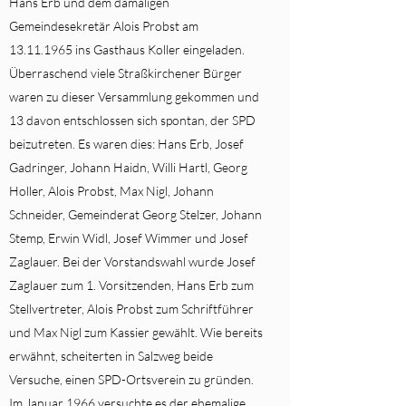
Hans Erb und dem damaligen
Gemeindesekretär Alois Probst am
13.11.1965
ins Gasthaus Koller eingeladen.
Überraschend viele Straßkirchener Bürger
waren zu dieser Versammlung gekommen und
13 davon entschlossen sich spontan, der SPD
beizutreten. Es waren dies: Hans Erb, Josef
Gadringer, Johann Haidn, Willi Hartl, Georg
Holler, Alois Probst, Max Nigl, Johann
Schneider, Gemeinderat Georg Stelzer, Johann
Stemp, Erwin Widl, Josef Wimmer und Josef
Zaglauer. Bei der Vorstandswahl wurde Josef
Zaglauer zum 1. Vorsitzenden, Hans Erb zum
Stellvertreter, Alois Probst zum Schriftführer
und Max Nigl zum Kassier gewählt. Wie bereits
erwähnt, scheiterten in Salzweg beide
Versuche, einen SPD-Ortsverein zu gründen.
Im Januar 1966 versuchte es der ehemalige